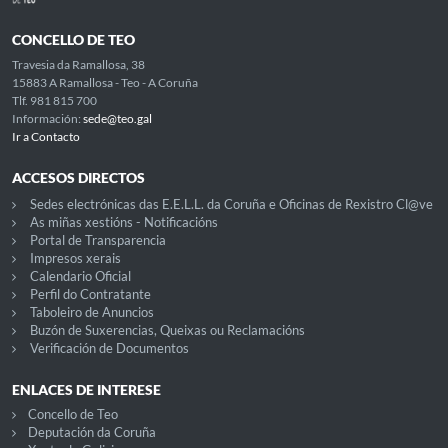
CONCELLO DE TEO
Travesia da Ramallosa, 38
15883 A Ramallosa - Teo - A Coruña
Tlf. 981 815 700
Información:
sede@teo.gal
Ir a Contacto
ACCESOS DIRECTOS
Sedes electrónicas das E.E.L.L. da Coruña e Oficinas de Rexistro Cl@ve
As miñas xestións - Notificacións
Portal de Transparencia
Impresos xerais
Calendario Oficial
Perfil do Contratante
Taboleiro de Anuncios
Buzón de Suxerencias, Queixas ou Reclamacións
Verificación de Documentos
ENLACES DE INTERESE
Concello de Teo
Deputación da Coruña