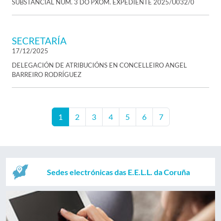
SUBSTANCIAL NÚM. 3 DO PXOM. EXPEDIENTE 2025/U032/0
SECRETARÍA
17/12/2025
DELEGACIÓN DE ATRIBUCIÓNS EN CONCELLEIRO ANGEL
BARREIRO RODRÍGUEZ
1
2
3
4
5
6
7
Sedes electrónicas das E.E.L.L. da Coruña