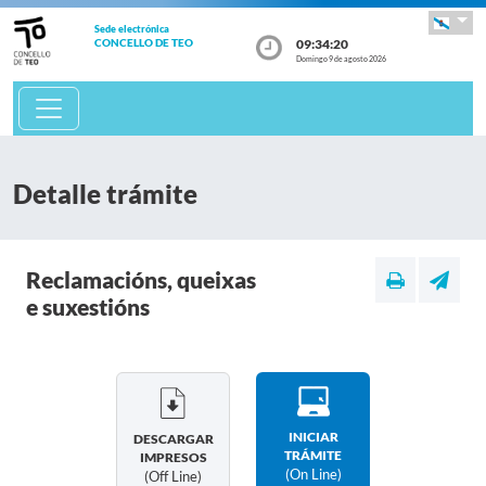
Sede electrónica
09:34:20
CONCELLO DE TEO
Domingo 9 de agosto 2026
Detalle trámite
Reclamacións, queixas
e suxestións
INICIAR
DESCARGAR
TRÁMITE
IMPRESOS
(on Line)
(off Line)