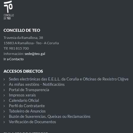
CONCELLO DE TEO
Travesia da Ramallosa, 38
15883 A Ramallosa - Teo - A Coruña
Tlf. 981 815 700
Información:
sede@teo.gal
Ir a Contacto
ACCESOS DIRECTOS
Sedes electrónicas das E.E.L.L. da Coruña e Oficinas de Rexistro Cl@ve
As miñas xestións - Notificacións
Portal de Transparencia
Impresos xerais
Calendario Oficial
Perfil do Contratante
Taboleiro de Anuncios
Buzón de Suxerencias, Queixas ou Reclamacións
Verificación de Documentos