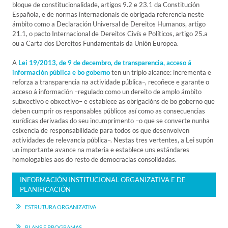
bloque de constitucionalidade, artigos 9.2 e 23.1 da Constitución
Española, e de normas internacionais de obrigada referencia neste
ámbito como a Declaración Universal de Dereitos Humanos, artigo
21.1, o pacto Internacional de Dereitos Civís e Políticos, artigo 25.a
ou a Carta dos Dereitos Fundamentais da Unión Europea.
A
Lei 19/2013, de 9 de decembro, de transparencia, acceso á
información pública e bo goberno
ten un triplo alcance: incrementa e
reforza a transparencia na actividade pública–, recoñece e garante o
acceso á información –regulado como un dereito de amplo ámbito
subxectivo e obxectivo– e establece as obrigacións de bo goberno que
deben cumprir os responsables públicos así como as consecuencias
xurídicas derivadas do seu incumprimento –o que se converte nunha
esixencia de responsabilidade para todos os que desenvolven
actividades de relevancia pública–. Nestas tres vertentes, a Lei supón
un importante avance na materia e establece uns estándares
homologables aos do resto de democracias consolidadas.
INFORMACIÓN INSTITUCIONAL ORGANIZATIVA E DE
PLANIFICACIÓN
ESTRUTURA ORGANIZATIVA
PLANS E PROGRAMAS