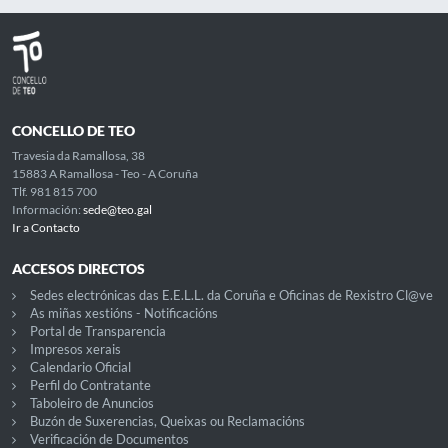
CONCELLO DE TEO
Travesia da Ramallosa, 38
15883 A Ramallosa - Teo - A Coruña
Tlf. 981 815 700
Información:
sede@teo.gal
Ir a Contacto
ACCESOS DIRECTOS
Sedes electrónicas das E.E.L.L. da Coruña e Oficinas de Rexistro Cl@ve
As miñas xestións - Notificacións
Portal de Transparencia
Impresos xerais
Calendario Oficial
Perfil do Contratante
Taboleiro de Anuncios
Buzón de Suxerencias, Queixas ou Reclamacións
Verificación de Documentos