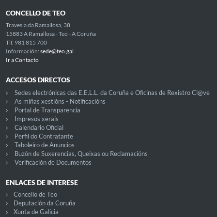
CONCELLO DE TEO
Travesia da Ramallosa, 38
15883 A Ramallosa - Teo - A Coruña
Tlf. 981 815 700
Información:
sede@teo.gal
Ir a Contacto
ACCESOS DIRECTOS
Sedes electrónicas das E.E.L.L. da Coruña e Oficinas de Rexistro Cl@ve
As miñas xestións - Notificacións
Portal de Transparencia
Impresos xerais
Calendario Oficial
Perfil do Contratante
Taboleiro de Anuncios
Buzón de Suxerencias, Queixas ou Reclamacións
Verificación de Documentos
ENLACES DE INTERESE
Concello de Teo
Deputación da Coruña
Xunta de Galicia