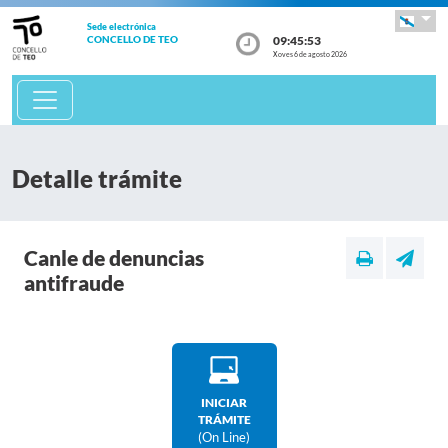
Sede electrónica
09:45:53
CONCELLO DE TEO
Xoves 6 de agosto 2026
Detalle trámite
Canle de denuncias
antifraude
INICIAR
TRÁMITE
(on Line)