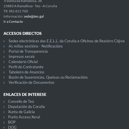
Travesia da Ramallosa, 38
15883 A Ramallosa - Teo - A Coruña
Tlf. 981 815 700
Información:
sede@teo.gal
Ir a Contacto
ACCESOS DIRECTOS
Sedes electrónicas das E.E.L.L. da Coruña e Oficinas de Rexistro Cl@ve
As miñas xestións - Notificacións
Portal de Transparencia
Impresos xerais
Calendario Oficial
Perfil do Contratante
Taboleiro de Anuncios
Buzón de Suxerencias, Queixas ou Reclamacións
Verificación de Documentos
ENLACES DE INTERESE
Concello de Teo
Deputación da Coruña
Xunta de Galicia
Punto Acceso Xeral
BOP
DOG